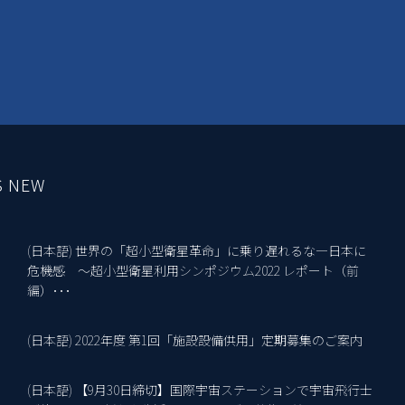
S NEW
(日本語) 世界の「超小型衛星革命」に乗り遅れるな―日本に
10
危機感 ～超小型衛星利用シンポジウム2022 レポート（前
編）･･･
(日本語) 2022年度 第1回「施設設備供用」定期募集のご案内
18
(日本語) 【9月30日締切】国際宇宙ステーションで宇宙飛行士
2