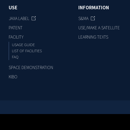
USE
INFORMATION
JAXA LABEL
S&MA
PATENT
USE/MAKE A SATELLITE
FACILITY
LEARNING TEXTS
USAGE GUIDE
LIST OF FACILITIES
FAQ
SPACE DEMONSTRATION
KIBO