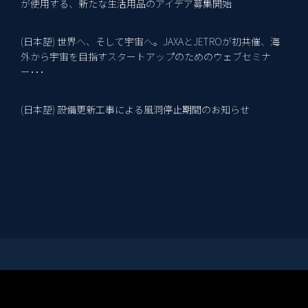
が使用する、新たな生活用品のアイデア募集開始
(日本語) 世界へ、そして宇宙へ。JAXAとJETROが初共催、海
2
外から宇宙を目指すスタートアップのためのウェブセミナ
ー･･･
(日本語) 設備更新工事による風洞停止期間のお知らせ
15