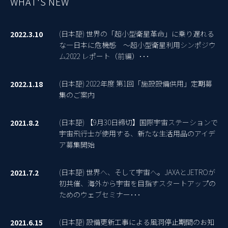
WHAT'S NEW
(日本語) 世界の「超小型衛星革命」に乗り遅れる
2022.3.10
な―日本に危機感 ～超小型衛星利用シンポジウ
ム2022 レポート（前編）･･･
(日本語) 2022年度 第1回「施設設備供用」定期募
2022.1.18
集のご案内
(日本語) 【9月30日締切】国際宇宙ステーションで
2021.8.2
宇宙飛行士が使用する、新たな生活用品のアイデ
ア募集開始
(日本語) 世界へ、そして宇宙へ。JAXAとJETROが
2021.7.2
初共催、海外から宇宙を目指すスタートアップの
ためのウェブセミナー･･･
(日本語) 設備更新工事による風洞停止期間のお知
2021.6.15