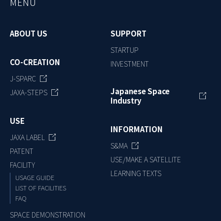
MENU
ABOUT US
SUPPORT
STARTUP
CO-CREATION
INVESTMENT
J-SPARC
Japanese Space
JAXA-STEPS
Industry
USE
INFORMATION
JAXA LABEL
S&MA
PATENT
USE/MAKE A SATELLITE
FACILITY
LEARNING TEXTS
USAGE GUIDE
LIST OF FACILITIES
FAQ
SPACE DEMONSTRATION