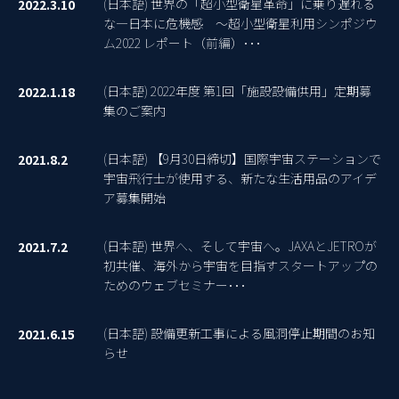
(日本語) 世界の「超小型衛星革命」に乗り遅れる
2022.3.10
な―日本に危機感 ～超小型衛星利用シンポジウ
ム2022 レポート（前編）･･･
(日本語) 2022年度 第1回「施設設備供用」定期募
2022.1.18
集のご案内
(日本語) 【9月30日締切】国際宇宙ステーションで
2021.8.2
宇宙飛行士が使用する、新たな生活用品のアイデ
ア募集開始
(日本語) 世界へ、そして宇宙へ。JAXAとJETROが
2021.7.2
初共催、海外から宇宙を目指すスタートアップの
ためのウェブセミナー･･･
(日本語) 設備更新工事による風洞停止期間のお知
2021.6.15
らせ