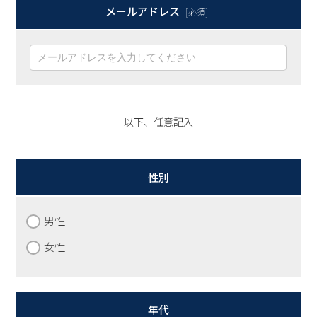
メールアドレス
[必須]
以下、任意記入
性別
男性
女性
年代