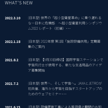
WHAT'S NEW
(日本語) 世界の「超小型衛星革命」に乗り遅れる
2022.3.10
な―日本に危機感 ～超小型衛星利用シンポジウ
ム2022 レポート（前編）･･･
(日本語) 2022年度 第1回「施設設備供用」定期募
2022.1.18
集のご案内
(日本語) 【9月30日締切】国際宇宙ステーションで
2021.8.2
宇宙飛行士が使用する、新たな生活用品のアイデ
ア募集開始
(日本語) 世界へ、そして宇宙へ。JAXAとJETROが
2021.7.2
初共催、海外から宇宙を目指すスタートアップの
ためのウェブセミナー･･･
(日本語) 設備更新工事による風洞停止期間のお知
2021.6.15