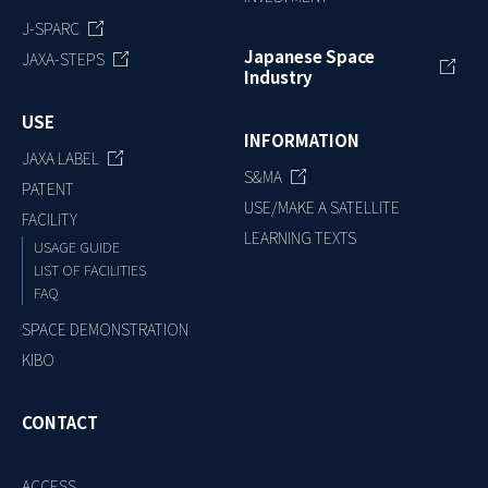
J-SPARC
Japanese Space
JAXA-STEPS
Industry
USE
INFORMATION
JAXA LABEL
S&MA
PATENT
USE/MAKE A SATELLITE
FACILITY
LEARNING TEXTS
USAGE GUIDE
LIST OF FACILITIES
FAQ
SPACE DEMONSTRATION
KIBO
CONTACT
ACCESS