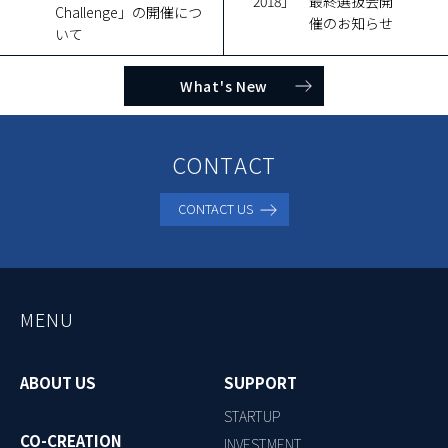
2018」 最終選抜会開
Challenge」の開催につ
催のお知らせ
いて
What's New
CONTACT
CONTACT US
MENU
ABOUT US
SUPPORT
STARTUP
CO-CREATION
INVESTMENT