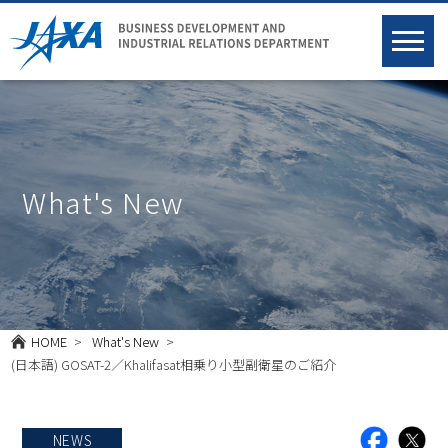
What's New
HOME
What's New
(日本語) GOSAT-2／Khalifasat相乗り小型副衛星のご紹介
facebook
X
NEWS