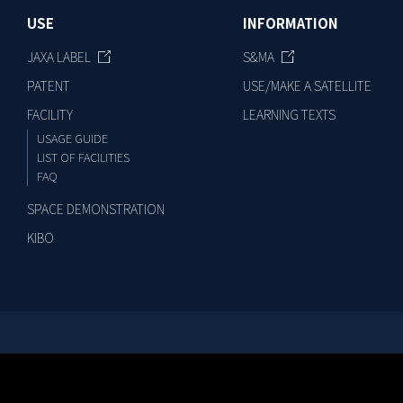
USE
INFORMATION
JAXA LABEL
S&MA
PATENT
USE/MAKE A SATELLITE
FACILITY
LEARNING TEXTS
USAGE GUIDE
LIST OF FACILITIES
FAQ
SPACE DEMONSTRATION
KIBO