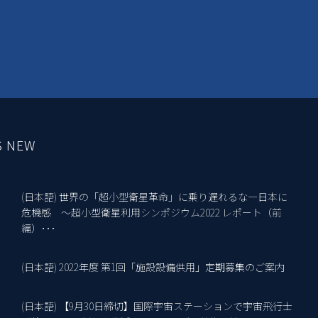
S NEW
(日本語) 世界の「超小型衛星革命」に乗り遅れるな―日本に
10
危機感 ～超小型衛星利用シンポジウム2022 レポート（前
編）･･･
(日本語) 2022年度 第1回「施設設備供用」定期募集のご案内
18
(日本語) 【9月30日締切】国際宇宙ステーションで宇宙飛行士
2