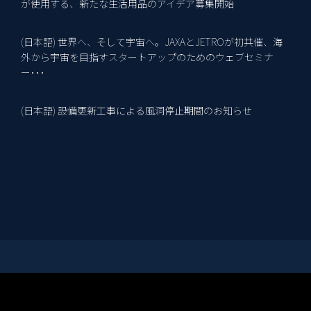
が使用する、新たな生活用品のアイデア募集開始
(日本語) 世界へ、そして宇宙へ。JAXAとJETROが初共催、海
2
外から宇宙を目指すスタートアップのためのウェブセミナ
ー･･･
(日本語) 設備更新工事による風洞停止期間のお知らせ
15