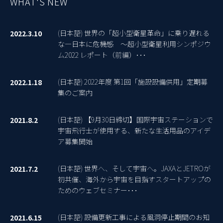
WHAT'S NEW
(日本語) 世界の「超小型衛星革命」に乗り遅れる
2022.3.10
な―日本に危機感 ～超小型衛星利用シンポジウ
ム2022 レポート（前編）･･･
(日本語) 2022年度 第1回「施設設備供用」定期募
2022.1.18
集のご案内
(日本語) 【9月30日締切】国際宇宙ステーションで
2021.8.2
宇宙飛行士が使用する、新たな生活用品のアイデ
ア募集開始
(日本語) 世界へ、そして宇宙へ。JAXAとJETROが
2021.7.2
初共催、海外から宇宙を目指すスタートアップの
ためのウェブセミナー･･･
(日本語) 設備更新工事による風洞停止期間のお知
2021.6.15