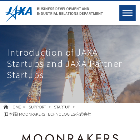
Introduction of JAXA
Startups and JAXA Partner
Startups
HOME
SUPPORT
STARTUP
(日本語) MOONRAKERS TECHNOLOGIES株式会社