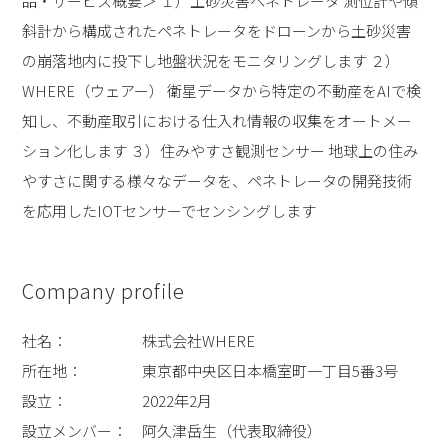
品・サービス概要＞ １）土砂災害ペネトレータ 測位計や傾
斜計から構成されたペネトレータをドローンから土砂災害
の崩落地内に投下し地盤状況をモニタリングします ２）
WHERE（ウェアー） 衛星データから特定の不動産をAIで検
知し、不動産取引における仕入れ情報の収集をオートメー
ション化します ３）住みやすさ観測センサー 地球上の住み
やすさに関する様々なデータを、ペネトレータの開発技術
を応用したIOTセンサーでセンシングします
Company profile
社名： 株式会社WHERE
所在地： 東京都中央区日本橋室町一丁目5番3号
設立： 2022年2月
設立メンバー： 阿久津岳生（代表取締役）