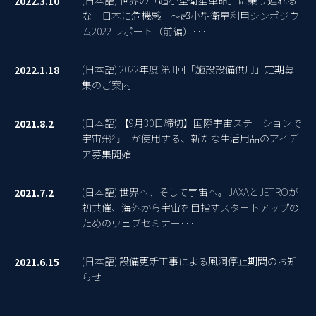
2022.3.10
な―日本に危機感 ～超小型衛星利用シンポジウ
ム2022 レポート（前編）･･･
(日本語) 2022年度 第1回「施設設備供用」定期募
2022.1.18
集のご案内
(日本語) 【9月30日締切】国際宇宙ステーションで
2021.8.2
宇宙飛行士が使用する、新たな生活用品のアイデ
ア募集開始
(日本語) 世界へ、そして宇宙へ。JAXAとJETROが
2021.7.2
初共催、海外から宇宙を目指すスタートアップの
ためのウェブセミナー･･･
(日本語) 設備更新工事による風洞停止期間のお知
2021.6.15
らせ