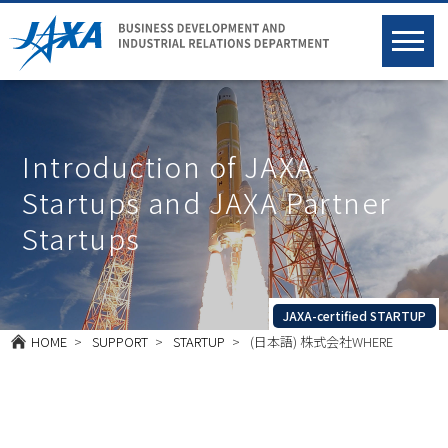
Introduction of JAXA
Startups and JAXA Partner
Startups
JAXA-certified STARTUP
HOME
SUPPORT
STARTUP
(日本語) 株式会社WHERE