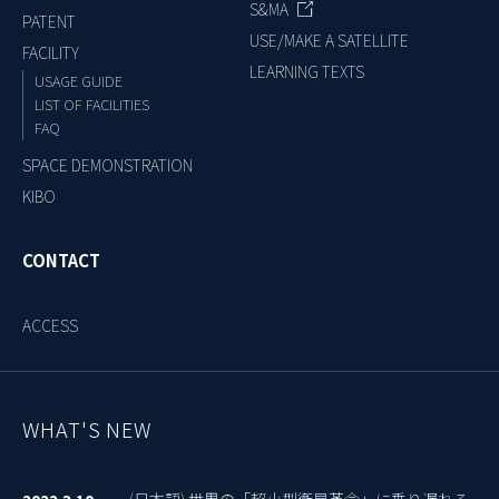
S&MA
PATENT
USE/MAKE A SATELLITE
FACILITY
LEARNING TEXTS
USAGE GUIDE
LIST OF FACILITIES
FAQ
SPACE DEMONSTRATION
KIBO
CONTACT
ACCESS
WHAT'S NEW
(日本語) 世界の「超小型衛星革命」に乗り遅れる