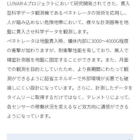
LUNAR-Aプロジェクトにおいて研究開発されてきた、貫入
型科学データ観測機であるペネトレータの技術を応用し、
人が踏み込めない危険地帯において、様々な計測器等を地
盤に貫入させ科学データを観測します。
ペネトレータは地盤貫入時、構体内部に3000〜4000G程度
の衝撃が加わりますが、耐衝撃性能を有しており、無人で
精密計測器を地盤に固定することができます。また、月面
での観測を目的としていたため、より長期間にわたって観
測ができるように超省エネルギーで外部環境が劣悪でも破
損しにくい設計になっています。さらに、計測したデータを
タイムリーに取得するだけではなく、テレメトリによって、
各センサーの稼働状況を変えるなど双方向に通信ができる
ようになっています。