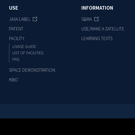
USE
INFORMATION
JAXA LABEL
S&MA
PATENT
USE/MAKE A SATELLITE
FACILITY
LEARNING TEXTS
USAGE GUIDE
LIST OF FACILITIES
FAQ
SPACE DEMONSTRATION
KIBO