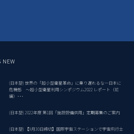
S NEW
(日本語) 世界の「超小型衛星革命」に乗り遅れるな―日本に
10
危機感 ～超小型衛星利用シンポジウム2022 レポート（前
編）･･･
(日本語) 2022年度 第1回「施設設備供用」定期募集のご案内
18
(日本語) 【9月30日締切】国際宇宙ステーションで宇宙飛行士
2