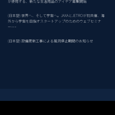
が使用する、新たな生活用品のアイデア募集開始
(日本語) 世界へ、そして宇宙へ。JAXAとJETROが初共催、海
2
外から宇宙を目指すスタートアップのためのウェブセミナ
ー･･･
(日本語) 設備更新工事による風洞停止期間のお知らせ
15