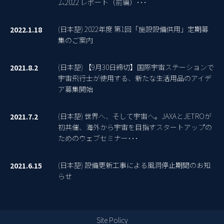
ム2022 レポート（前編）･･･
(日本語) 2022年度 第1回「施設設備供用」定期募
2022.1.18
集のご案内
(日本語) 【9月30日締切】国際宇宙ステーションで
2021.8.2
宇宙飛行士が使用する、新たな生活用品のアイデ
ア募集開始
(日本語) 世界へ、そして宇宙へ。JAXAとJETROが
2021.7.2
初共催、海外から宇宙を目指すスタートアップの
ためのウェブセミナー･･･
(日本語) 設備更新工事による風洞停止期間のお知
2021.6.15
らせ
Site Policy