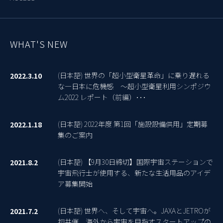
WHAT'S NEW
(日本語) 世界の「超小型衛星革命」に乗り遅れる
2022.3.10
な―日本に危機感 ～超小型衛星利用シンポジウ
ム2022 レポート（前編）･･･
(日本語) 2022年度 第1回「施設設備供用」定期募
2022.1.18
集のご案内
(日本語) 【9月30日締切】国際宇宙ステーションで
2021.8.2
宇宙飛行士が使用する、新たな生活用品のアイデ
ア募集開始
(日本語) 世界へ、そして宇宙へ。JAXAとJETROが
2021.7.2
初共催、海外から宇宙を目指すスタートアップの